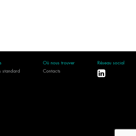
s
Où nous trouver
Réseau social
es standard
Contacts