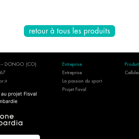
retour à tous les produits
96 – DONGO (CO)
Entreprise
Produit
267
Entreprise
Cellul
r.it
La passion du sport
Projet Fisval
 au projet Fisval
mbardie