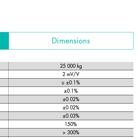
Dimensions
25 000 kg
2 mV/V
≤ ±0.1%
±0.1%
±0.02%
±0.02%
±0.03%
150%
> 300%