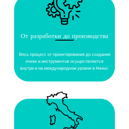
От разработки до производства
.
Весь процесс от проектирования до создания
ячеек и инструментов осуществляется
внутри и на международном уровне в Metior.
.