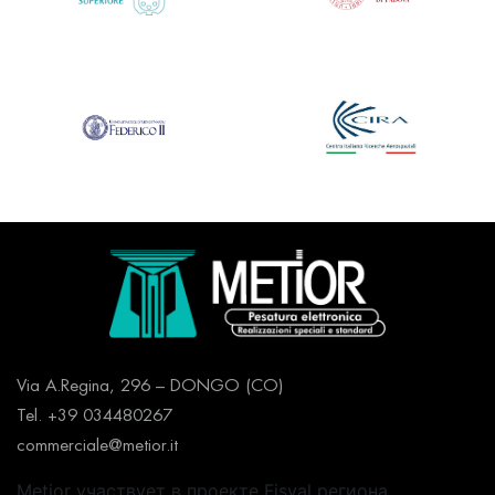
Via A.Regina, 296 – DONGO (CO)
Tel. +39 034480267
commerciale@metior.it
Metior участвует в проекте Fisval региона