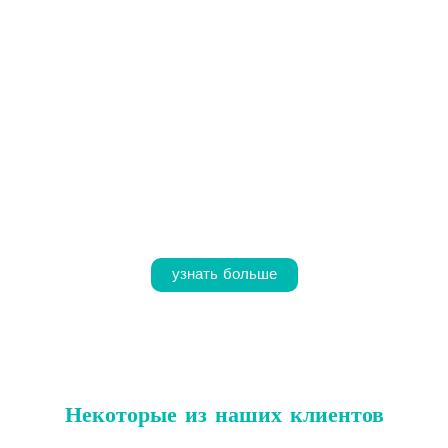
Спорт – это
соревнование, инновации, исследования и
разработки и тренировки для достижения
превосходства
. Эта философия полностью соответствует
философии Metior.it, которая всегда стремится к наилучшим
характеристикам своей продукции. По этой причине
компания присутствует в мире спорта, чтобы
стимулировать
страсть перспективных молодых людей
к достижению своих целей и все более совершенствовать
свои
знания
в конкретных областях применения.
узнать больше
Некоторые из наших клиентов