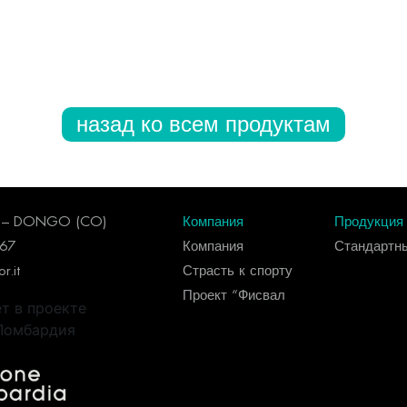
назад ко всем продуктам
96 – DONGO (CO)
Компания
Продукция
267
Компания
Стандартн
r.it
Страсть к спорту
Проект “Фисвал
ет в проекте
 Ломбардия