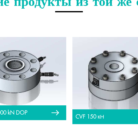
ие продукты из той же 
000 kN DOP
CVF 150 кН