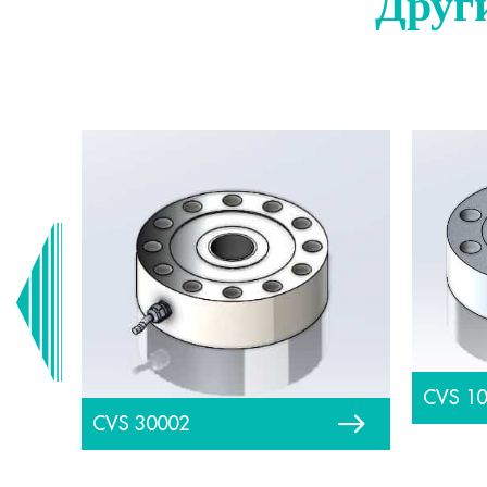
Друг
CVS 1
CVS 30002