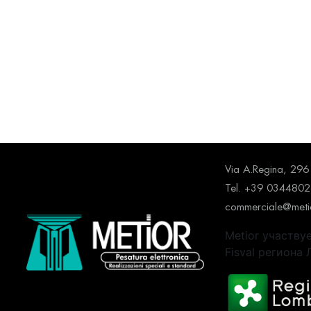
Via A.Regina, 2
Tel. +39 034480
commerciale@metio
Metior участву
Fisval региона