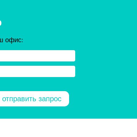
ю
ш офис: