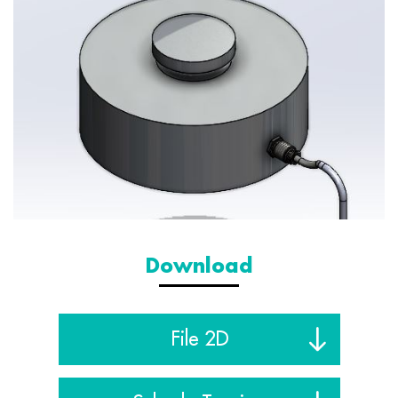
Download
File 2D