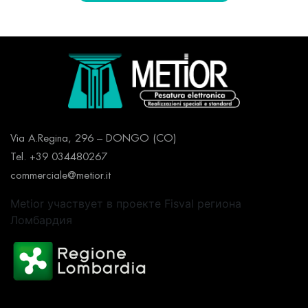
Via A.Regina, 296 – DONGO (CO)
Tel. +39 034480267
commerciale@metior.it
Metior участвует в проекте Fisval региона
Ломбардия