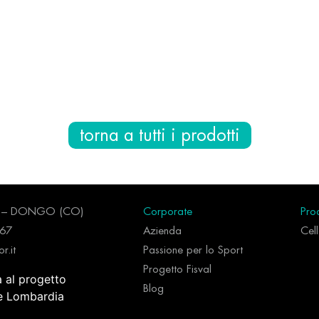
torna a tutti i prodotti
96 – DONGO (CO)
Corporate
Prod
267
Azienda
Cel
r.it
Passione per lo Sport
Progetto Fisval
a al progetto
Blog
ne Lombardia