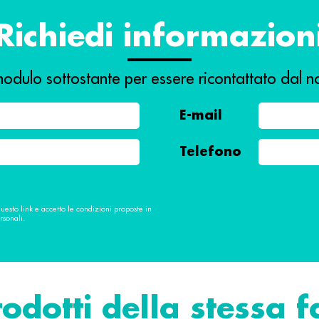
Richiedi informazion
odulo sottostante per essere ricontattato dal no
E-mail
Telefono
questo link e accetto le condizioni proposte in
rsonali.
rodotti della stessa 