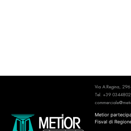
Via A.Regina, 2
Tel. +39 034480
commerciale@metio
Metior partecip
Fisval di Regio