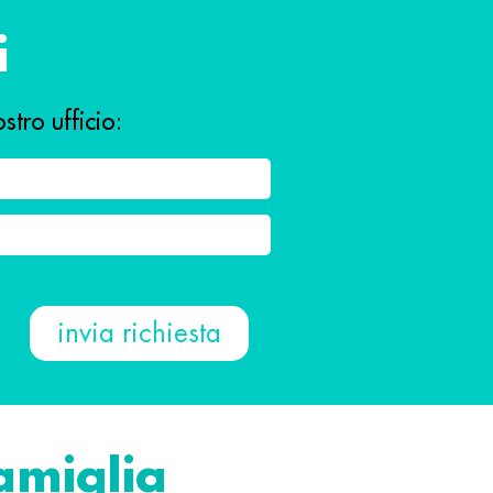
i
stro ufficio:
famiglia