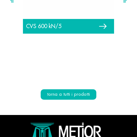
CVS 
CVS 600 kN/5
torna a tutti i prodotti