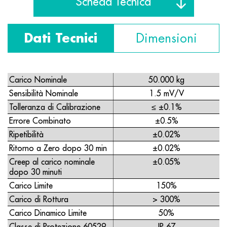
Scheda Tecnica
Dati Tecnici
Dimensioni
Carico Nominale
50.000 kg
Sensibilità Nominale
1.5 mV/V
Tolleranza di Calibrazione
≤ ±0.1%
Errore Combinato
±0.5%
Ripetibilità
±0.02%
Ritorno a Zero dopo 30 min
±0.02%
Creep al carico nominale
±0.05%
dopo 30 minuti
Carico Limite
150%
Carico di Rottura
> 300%
Carico Dinamico Limite
50%
Classe di Protezione 60529
IP 67