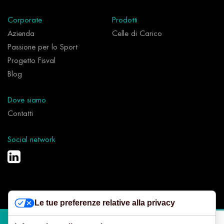
Corporate
Prodotti
Azienda
Celle di Carico
Passione per lo Sport
Progetto Fisval
Blog
Dove siamo
Contatti
Social network
Le tue preferenze relative alla privacy
Copyright© 2025 Metior s.r.l. Sede legale: via Maspero 5, Varese (VA)