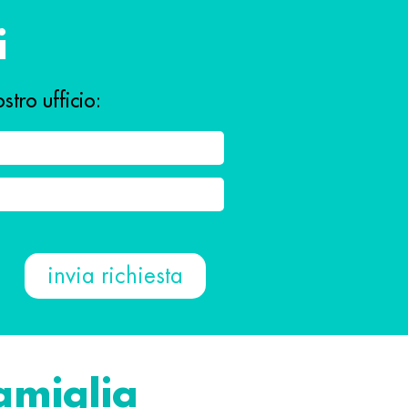
i
stro ufficio:
famiglia