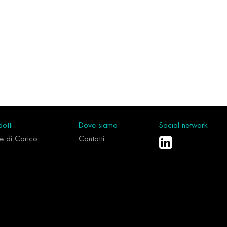
otti
Dove siamo
Social network
le di Carico
Contatti