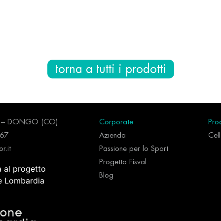
torna a tutti i prodotti
96 – DONGO (CO)
Corporate
Prod
267
Azienda
Cel
r.it
Passione per lo Sport
Progetto Fisval
a al progetto
Blog
ne Lombardia