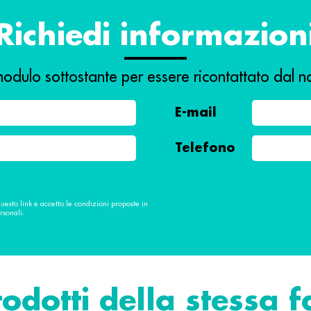
Richiedi informazion
odulo sottostante per essere ricontattato dal no
E-mail
Telefono
questo link e accetto le condizioni proposte in
rsonali.
rodotti della stessa 