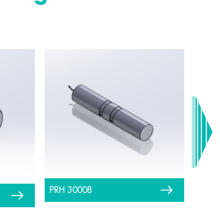
PRH 30008
PRH 