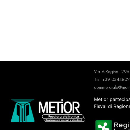
Via A.Regina, 2
Tel. +39 034480
commerciale@metio
Metior partecip
Fisval di Regio