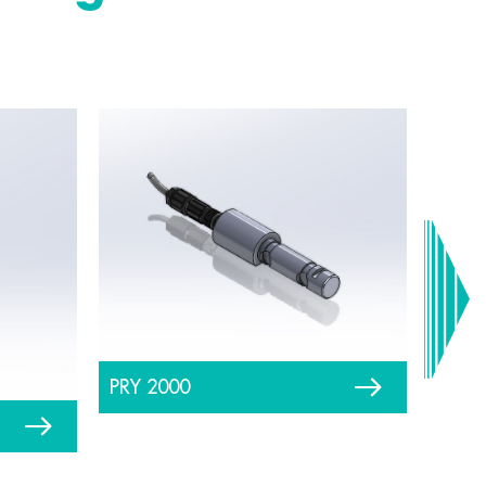
PRY 2000
PRQ 