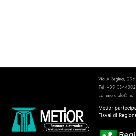
Via A.Regina, 2
Tel. +39 034480
commerciale@metio
Metior partecip
Fisval di Regio