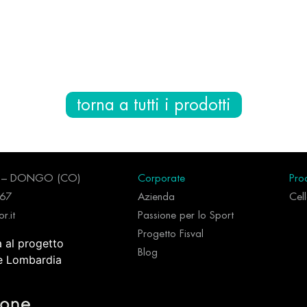
torna a tutti i prodotti
96 – DONGO (CO)
Corporate
Prod
267
Azienda
Cel
r.it
Passione per lo Sport
Progetto Fisval
a al progetto
Blog
ne Lombardia