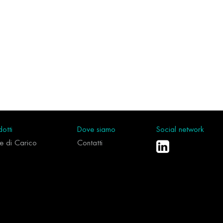
otti
Dove siamo
Social network
le di Carico
Contatti