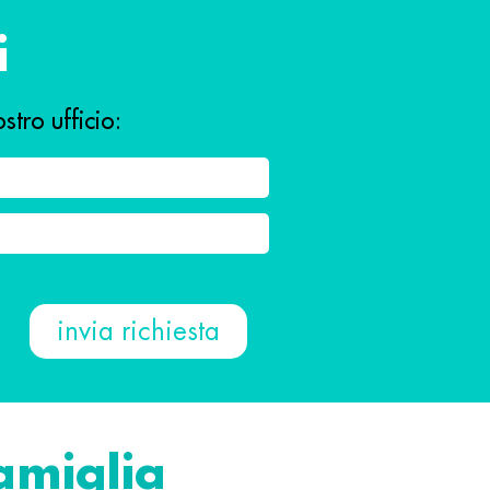
i
stro ufficio:
famiglia