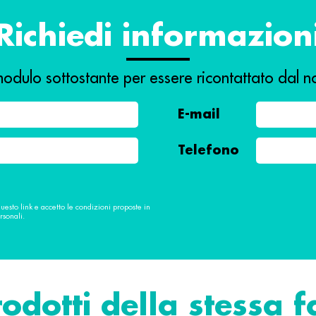
Richiedi informazion
odulo sottostante per essere ricontattato dal no
E-mail
Telefono
questo link e accetto le condizioni proposte in
rsonali.
rodotti della stessa 